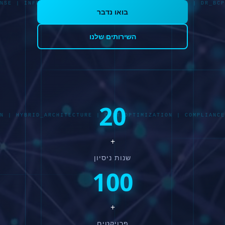
NSE | INFRASTRUCTURE_MODERNIZATION | ZERO_TRUST | DR_BCP
בואו נדבר
השירותים שלנו
20
N | HYBRID_ARCHITECTURE | COST_OPTIMIZATION | COMPLIANCE
+
שנות ניסיון
100
+
פרויקטים