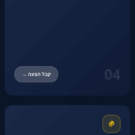
04
קבל הצעה →