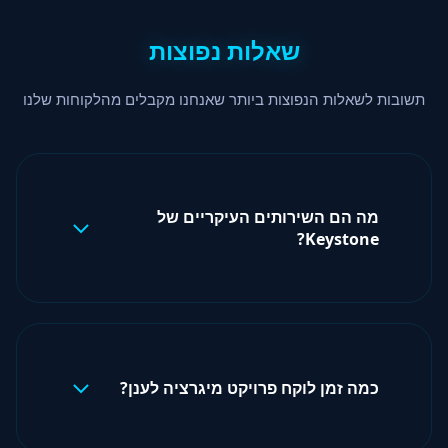
שאלות נפוצות
תשובות לשאלות הנפוצות ביותר שאנחנו מקבלים מהלקוחות שלנו
מה הם השירותים העיקריים של
Keystone?
Keystone מתמחה ביעוץ טכנולוגי מתקדם בתחומי
ענן, אבטחת מידע ותשתיות IT. אנחנו מציעים שירותי
Cloud Strategy, Security Assessment, FINOPS,
Infrastructure Assessment, Business
Continuity (DR/BCP), Technology Tenders, ו-
כמה זמן לוקח פרויקט מיגרציה לענן?
Project Management. כל שירות מותאם אישית
לצרכים הספציפיים של הארגון.
משך פרויקט מיגרציה לענן תלוי בגודל והמורכבות של